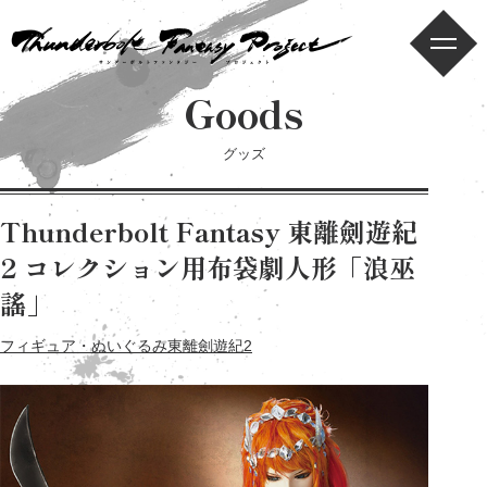
メニ
Goods
グッズ
Thunderbolt Fantasy 東離劍遊紀
2 コレクション用布袋劇人形「浪巫
謠」
フィギュア・ぬいぐるみ
東離劍遊紀2