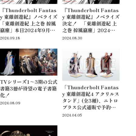
『Thunderbolt Fantas
『Thunderbolt Fantas
y 東離劍遊紀』ノベライズ
y 東離劍遊紀』ノベライズ
「東離劍遊紀 上之巻 掠風
決定！ 「東離劍遊紀 上
竊塵」本日2024年9月18
之巻 掠風竊塵」2024年9
日(水)発売！
月18日(水)発売予定!!
2024.09.18
2024.08.30
TVシリーズ1～3期の公式
「Thunderbolt Fantas
書籍3冊が待望の電子書籍
y 東離劍遊紀4 アクリルス
化！
タンド」(全3種)、ニトロ
2024.08.09
プラス公式通販で予約開
始！
2024.04.05