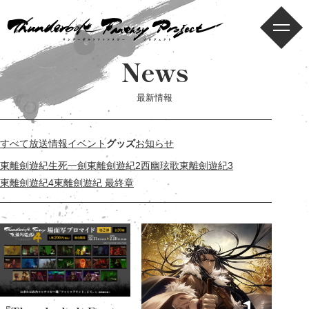
メニ
News
最新情報
すべて
放送情報
イベント
グッズ
お知らせ
東離劍遊紀
生死一劍
東離劍遊紀2
西幽玹歌
東離劍遊紀3
東離劍遊紀4
東離劍遊紀 最終章