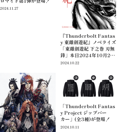
ロマイド第1弾が登場！
2024.11.27
『Thunderbolt Fantas
y 東離劍遊紀』ノベライズ
「東離劍遊紀 下之巻 刃無
鋒」本日2024年10月22
日(火)発売！
2024.10.22
「Thunderbolt Fantas
y Project ジップパー
カー」(全3種)が登場！
2024.10.11