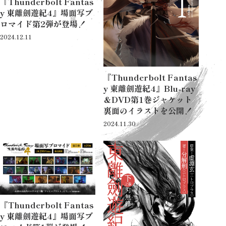
『Thunderbolt Fantas
y 東離劍遊紀4』場面写ブ
ロマイド第2弾が登場！
2024.12.11
『Thunderbolt Fantas
y 東離劍遊紀4』Blu-ray
＆DVD第1巻ジャケット
裏面のイラストを公開！
2024.11.30
『Thunderbolt Fantas
y 東離劍遊紀4』場面写ブ