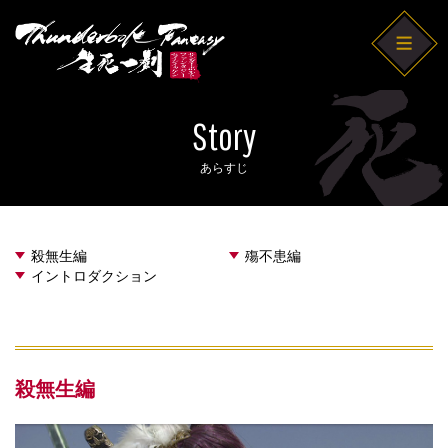
Story
あらすじ
殺無生編
殤不患編
イントロダクション
殺無生編