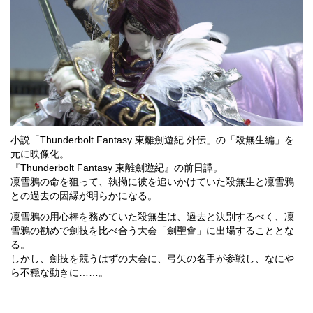
小説「Thunderbolt Fantasy 東離劍遊紀 外伝」の「殺無生編」を
元に映像化。
『Thunderbolt Fantasy 東離劍遊紀』の前日譚。
凜雪鴉の命を狙って、執拗に彼を追いかけていた殺無生と凜雪鴉
との過去の因縁が明らかになる。
凜雪鴉の用心棒を務めていた殺無生は、過去と決別するべく、凜
雪鴉の勧めで劍技を比べ合う大会「劍聖會」に出場することとな
る。
しかし、劍技を競うはずの大会に、弓矢の名手が参戦し、なにや
ら不穏な動きに……。