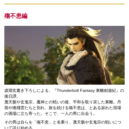
殤不患編
虚淵玄書き下ろしによる、『Thunderbolt Fantasy 東離劍遊紀』の
後日譚。
蔑天骸や玄鬼宗、魔神との戦いの後、平和を取り戻した東離。丹
翡や捲殘雲たちと別れ、旅を続ける殤不患は、とある寂れた宿場
の酒場に立ち寄った。そこで、一人の男に出会う。
その男は自らを「殤不患」と名乗り、蔑天骸や玄鬼宗の戦いにつ
いて語り始める……。