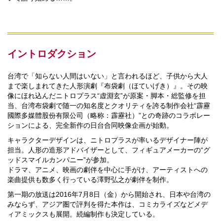
イントロダクション
台湾で「知らない人間はいない」と言われるほど、子供から大人
まで楽しまれてきた人形演劇『布袋劇（ほていげき）』。その映
像にほれ込んだニトロプラス“虚淵玄”が原案・脚本・総監修を担
当、台湾布袋劇で随一の知名度とクオリティを誇る制作会社“霹靂
國際多媒體股份有限公司（略称：霹靂社）”との奇跡のコラボレー
ションによる、完全新作の日台合同映像企画が始動。
キャラクターデザインは、ニトロプラスが率いるデザイナー陣が
担当。人形の造形アドバイザーとして、フィギュアメーカーの“グ
ッドスマイルカンパニー”が参加。
ドラマ、アニメ、映画の劇伴を中心に手がけ、アーティストへの
楽曲提供も数多く行っている澤野弘之が劇伴を制作。
第一期の放送は2016年7月8日（金）から開始され、日本や台湾の
みならず、アジア圏で評判を得た本作は、コミカライズなどメデ
ィアミックスも展開。続編制作も決定している。