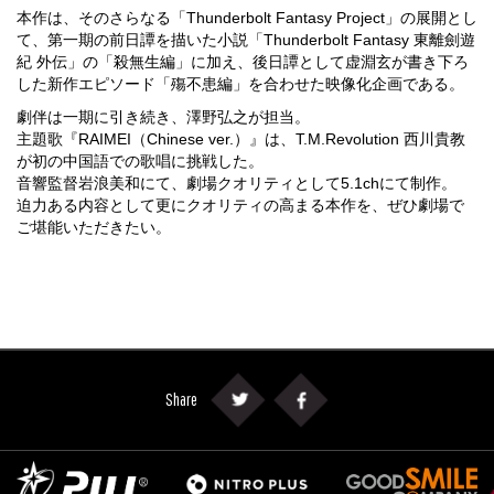
本作は、そのさらなる「Thunderbolt Fantasy Project」の展開とし
て、第一期の前日譚を描いた小説「Thunderbolt Fantasy 東離劍遊
紀 外伝」の「殺無生編」に加え、後日譚として虚淵玄が書き下ろ
した新作エピソード「殤不患編」を合わせた映像化企画である。
劇伴は一期に引き続き、澤野弘之が担当。
主題歌『RAIMEI（Chinese ver.）』は、T.M.Revolution 西川貴教
が初の中国語での歌唱に挑戦した。
音響監督岩浪美和にて、劇場クオリティとして5.1chにて制作。
迫力ある内容として更にクオリティの高まる本作を、ぜひ劇場で
ご堪能いただきたい。
Twitter
facebook
Share