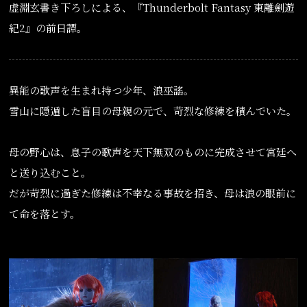
虚淵玄書き下ろしによる、『Thunderbolt Fantasy 東離劍遊
紀2』の前日譚。
異能の歌声を生まれ持つ少年、浪巫謠。
雪山に隠遁した盲目の母親の元で、苛烈な修練を積んでいた。
母の野心は、息子の歌声を天下無双のものに完成させて宮廷へ
と送り込むこと。
だが苛烈に過ぎた修練は不幸なる事故を招き、母は浪の眼前に
て命を落とす。