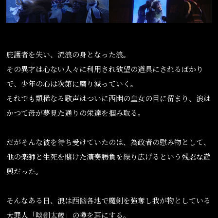
庇護者を失い、流浪の身となった浪。
その異才は心ない人々に利用され欲望の道具にされるばかり
で、少年の心は次第に磨り減っていく。
それでも類稀なる歌声はついに西幽の皇女の目に留まり、浪は
かつて母が夢見た通りの栄達を掴み取る。
だがそんな彼を待ち受けていたのは、為政者の慰み物として、
他の楽師と生死を賭けた演奏勝負を繰り広げるという残忍な遊
興だった。
そんなある日、浪は西幽各地で魔剣を強奪し我が物としている
大罪人「啖劍太歳」の噂を耳にする。