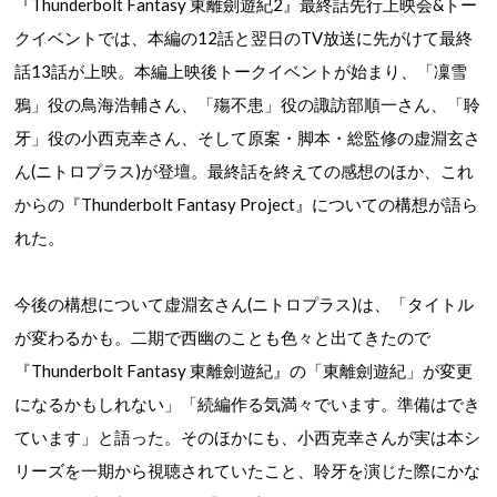
『Thunderbolt Fantasy 東離劍遊紀2』最終話先行上映会&トー
クイベントでは、
本編の12話と翌日のTV放送に先がけて最終
話13話が上映。
本編上映後トークイベントが始まり、
「凜雪
鴉」役の鳥海浩輔さん、「殤不患」役の諏訪部順一さん、「聆
牙」役の小西克幸さん、そして原案・脚本・総監修の虚淵玄さ
ん(ニトロプラス)が登壇。最終話を終えての感想のほか、これ
からの『Thunderbolt Fantasy Project』についての構想が語ら
れた。
今後の構想について
虚淵玄さん(ニトロプラス)は、「
タイトル
が変わるかも。
二期で西幽のことも色々と出てきたので
『Thunderbolt Fantasy 東離劍遊紀』の「東離劍遊紀」が変更
になるかもしれない」「続編作る気満々でいます。準備はでき
ています」と語った。そのほかにも、小西克幸さんが実は本シ
リーズを一期から視聴されていたこと、聆牙を演じた際にかな