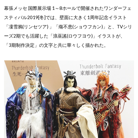
幕張メッセ 国際展示場 1～8ホール
で開催されたワンダーフェ
スティバル2019[冬]では、壁面に大きく1周年記念イラスト
「凜雪鴉(リンセツア) 」「殤不患(ショウフカン)」と、TVシリ
ーズ2期でも活躍した「浪巫謠(ロウフヨウ)」イラストが、
「3期制作決定」の文字と共に華々しく描かれた。