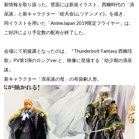
新情報を取り扱った。壁面には新規イラスト、西幽時代の「浪
巫謠」と新キャラクター「睦天命(ムツテンメイ)」を描き、
同イラストを用いた「AnimeJapan 2019限定フライヤー」は、
ご好評により予定数の配布が終了した。
会場にて初披露となったのは、『Thunderbolt Fantasy 西幽玹
歌』PV第1弾の
ロングver.
と、映像に登場する「幼少期の浪巫
謠」
新キャラクター「浪巫謠の母」の布袋劇人形。