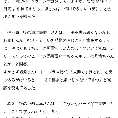
は」「自分のキャラクターは愛していますが、ただ(今回のご
質問は)相棒ですから。凜さんは、信用できない（笑）」と会
場の笑いを誘った。
「殤不患」役の諏訪部順一さんは、
「殤不患も悪くないかもし
れませんが、むさくるしい無精髭のおじさんと旅をするより
は、やはりもうちょっと可愛らしい人のほうがいいですね。シ
リーズきってのヒロイン系可愛いコちゃんキャラの丹翡ちゃん
とか」と回答。
すかさず虚淵さん(ニトロプラス)から「人妻ですけどね」と突
っ込みがはいると 、「その響きは嫌いじゃないですね」と冗
談を交えて返した。
「聆牙」役の小西克幸さんは、
「こういうハードな世界観、と
いうことですよね」と少し考え