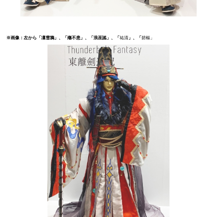
※画像：左から「凜雪鴉」、「殤不患」、「浪巫謠」、「
祐清
」、「
碧樞」