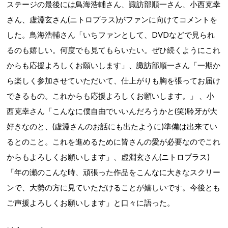
ステージの最後には
鳥海浩輔さん、
諏訪部順一さん、小西克幸
さん、
虚淵玄さん(ニトロプラス)がファンに向けてコメントを
した。鳥海浩輔さん「いちファンとして、DVDなどで見られ
るのも嬉しい。何度でも見てもらいたい。ぜひ続くようにこれ
からも応援よろしくお願いします」、諏訪部順一さん「一期か
ら楽しく参加させていただいて、仕上がりも胸を張ってお届け
できるもの。これからも応援よろしくお願いします。」
、小
西克幸
さん
「こんなに僕自由でいいんだろうかと(笑)聆牙が大
好きなのと、(虚淵さんのお話にも出たように)準備は出来てい
るとのこと。これを進めるために皆さんの愛が必要なのでこれ
からもよろしくお願いします」、虚淵玄さん(ニトロプラス)
「年の瀬のこんな時、頑張った作品をこんなに大きなスクリー
ンで、大勢の方に見ていただけることが嬉しいです。今後とも
ご声援よろしくお願いします」と口々に語った。