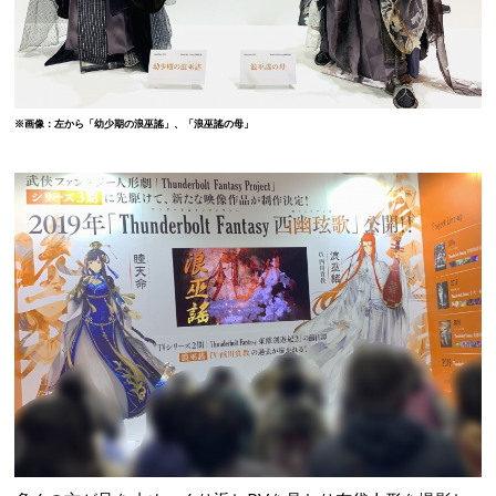
※画像：左から「幼少期の浪巫謠」、「浪巫謠の母」