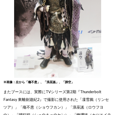
※画像：左から「殤不患」、「浪巫謠」、「諦空」
またブースには、実際にTVシリーズ第2期『Thunderbolt
Fantasy 東離劍遊紀2』で撮影に使用された「凜雪鴉（リンセ
ツア）」「殤不患（ショウフカン）」「浪巫謠（ロウフヨ
ウ）」「嘯狂狷（ショウキョウケン）」「蠍瓔珞（カツエイラ