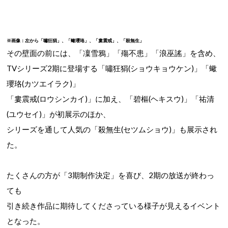
※画像：左から「嘯狂狷」、「蠍瓔珞」、「婁震戒」、「殺無生」
その壁面の前には、「凜雪鴉」「殤不患」「浪巫謠」を含め、
TVシリーズ2期に登場する
「嘯狂狷(ショウキョウケン)」「蠍
瓔珞(カツエイラク)」
「婁震戒(ロウシンカイ)」に加え、「碧樞(ヘキスウ)」「祐清
(ユウセイ)」が初展示のほか、
シリーズを通して人気の「殺無生(セツムショウ)」も
展示され
た。
たくさんの方が「3期制作決定」を喜び、2期の放送が終わっ
ても
引き続き作品に期待してくださっている様子が見えるイベント
となった。