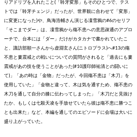
りアドリブを入れたこと(「聆牙変形」もそのひとつで、テス
トでは「聆牙チェンジ」だったが、世界観に合わせて「変形」
に変更になった)や、
鳥海浩輔さん演じる凜雪鴉の
#6の
セリフ
「そこまでダー」は、凜雪鴉から殤不患への意思疎通のアプロ
ーチで、台本には「
ダー」だけがカタカナで書かれていたこ
と、
諏訪部順一さんから
虚淵玄さん(ニトロプラス)へ
#13の殤
不患と婁震戒との戦いについて
の質問がされると
「過去にも婁
震戒があの技を使うことがあった(#10護印師祐清との闘いに
て)」「あの時は「金物」だったが、今回殤不患は「木刀」を
使用していた」「金物と違って、木は気を通すため、殤不患の
木刀を通して自分の膝に伝わってしまった」「木刀だと見抜け
たか、もしくは七殺天凌を手放せていたら彼は殤不患に勝つこ
とも出来た」
など、本編を通してのエピソードに
会場は大いに
盛り上がっていた。