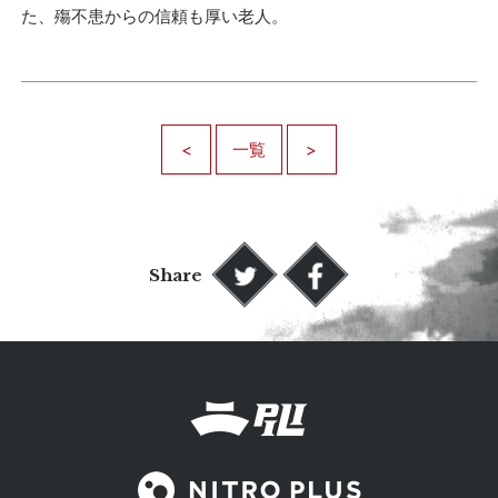
た、殤不患からの信頼も厚い老人。
<
一覧
>
Share