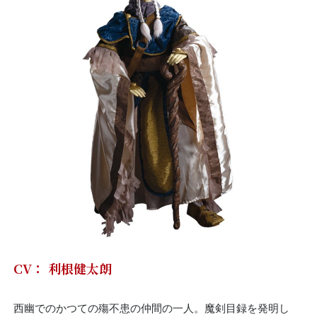
CV： 利根健太朗
西幽でのかつての殤不患の仲間の一人。魔剣目録を発明し