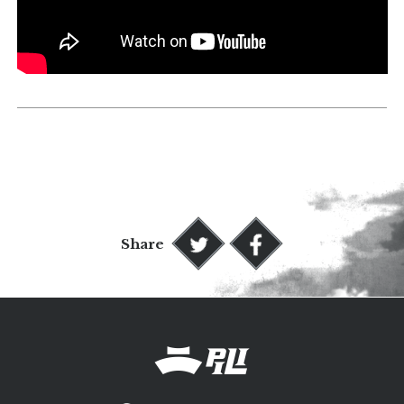
Share