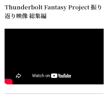
Thunderbolt Fantasy Project 振り
返り映像 総集編