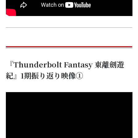
『Thunderbolt Fantasy 東離劍遊
紀』1期振り返り映像①