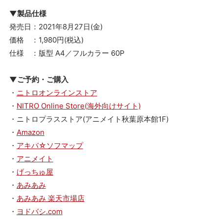
▼製品仕様
発売日：2021年8月27日(金)
価格 ：1,980円(税込)
仕様 ：版型 A4／フルカラー 60P
▼ご予約・ご購入
・
ニトロオンラインストア
・
NITRO Online Store(海外向けサイト)
・ニトロプラスストア(アニメイト秋葉原本館1F)
・
Amazon
・
アキバ☆ソフマップ
・
アニメイト
・
げっちゅ屋
・
あみあみ
・
あみあみ 楽天市場店
・
ヨドバシ.com