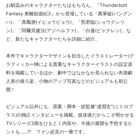
お馴染みのキャラクターたちはもちろん、『Thunderbolt
Fantasy 東離劍遊紀3』から登場している「萬軍破(バングン
ハ)」「異飄渺(イヒョウビョウ)」「照君臨(ショウクンリ
ン)」「阿爾貝盧法(アジベルファ)」「白蓮(ビャクレン)」な
ど、新たなキャラクターたちを詳細に紹介。
本作でキャラクターデザインを担当したイラストレーター/グ
ラフィッカー陣による貴重なキャラクターイラストの設定資
料を掲載しているほか、劇中ではなかなか見られない布袋劇
人形の後ろ姿、小物のアップ写真などのビジュアルも初公
開！
ビジュアル以外にも、原案・脚本・総監修“虚淵玄”(ニトロプ
ラス)の独占インタビューを掲載。放送後だからこそ明かせる
TVシリーズ3期をひもとく内容や、今後の展開を予想するヒ
ントも……!? ファン必見の一冊です。